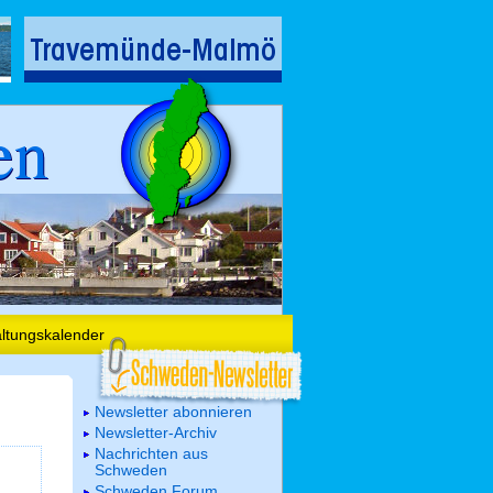
en
altungskalender
Newsletter abonnieren
Newsletter-Archiv
Nachrichten aus
Schweden
Schweden Forum