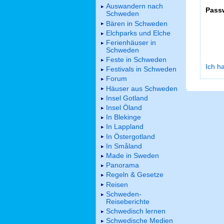
Auswandern nach
Pass
Schweden
Bären in Schweden
Elchparks und Elche
Ferienhäuser in
Schweden
Feste in Schweden
Ich h
Festivals in Schweden
Forum
Häuser aus Schweden
Insel Gotland
Insel Öland
In Blekinge
In Lappland
In Östergotland
In Småland
Made in Sweden
Panorama
Regeln & Gesetze
Reisen
Schweden-
Reiseberichte
Schwedisch lernen
Schwedische Medien