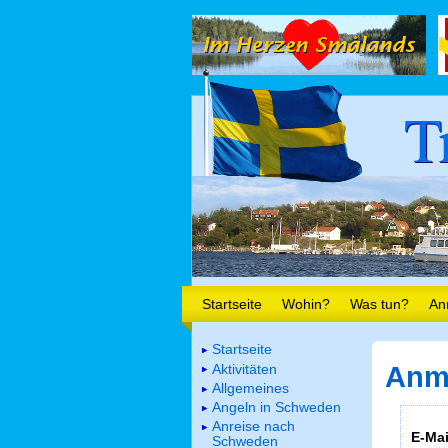
T
Startseite
Wohin?
Was tun?
An
Startseite
Aktivitäten
Anm
Allgemeines
Angeln in Schweden
Anreise nach
E-Mai
Schweden