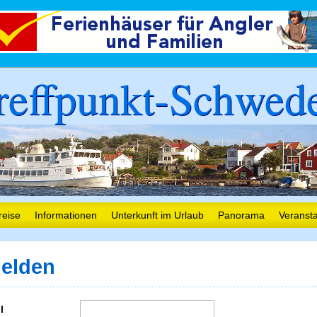
reffpunkt-Schwed
reise
Informationen
Unterkunft im Urlaub
Panorama
Veranst
elden
l