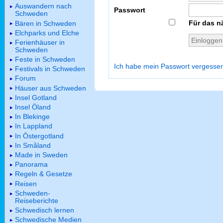
Auswandern nach
Passwort
Schweden
Für das n
Bären in Schweden
Elchparks und Elche
Ferienhäuser in
Schweden
Feste in Schweden
Ich habe mein Passwort vergesse
Festivals in Schweden
Forum
Häuser aus Schweden
Insel Gotland
Insel Öland
In Blekinge
In Lappland
In Östergotland
In Småland
Made in Sweden
Panorama
Regeln & Gesetze
Reisen
Schweden-
Reiseberichte
Schwedisch lernen
Schwedische Medien