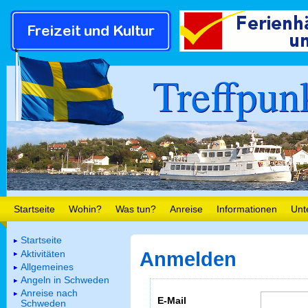
Treffpun
Startseite
Wohin?
Was tun?
Anreise
Informationen
Unt
Startseite
Aktivitäten
Anmelden
Allgemeines
Angeln in Schweden
Anreise nach
E-Mail
Schweden