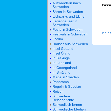
Auswandern nach
Pass
Schweden
Bären in Schweden
Elchparks und Elche
Ferienhäuser in
Schweden
Feste in Schweden
Ich h
Festivals in Schweden
Forum
Häuser aus Schweden
Insel Gotland
Insel Öland
In Blekinge
In Lappland
In Östergotland
In Småland
Made in Sweden
Panorama
Regeln & Gesetze
Reisen
Schweden-
Reiseberichte
Schwedisch lernen
Schwedische Medien