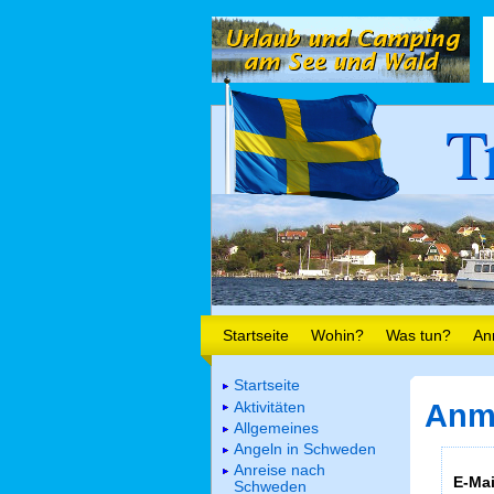
T
Startseite
Wohin?
Was tun?
An
Startseite
Aktivitäten
Anm
Allgemeines
Angeln in Schweden
Anreise nach
E-Mai
Schweden