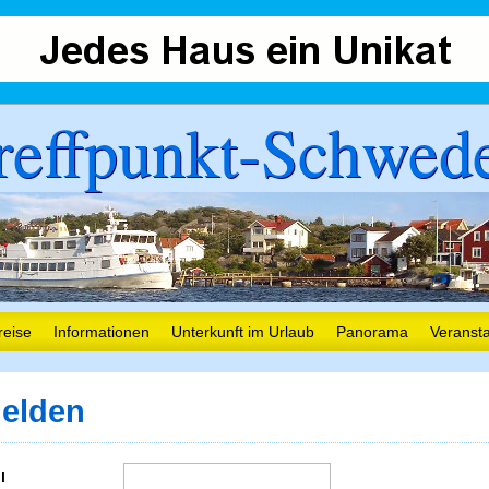
reffpunkt-Schwed
reise
Informationen
Unterkunft im Urlaub
Panorama
Veranst
elden
l