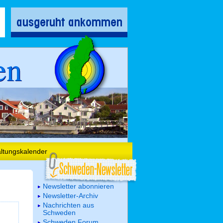
en
altungskalender
Newsletter abonnieren
Newsletter-Archiv
Nachrichten aus
Schweden
Schweden Forum