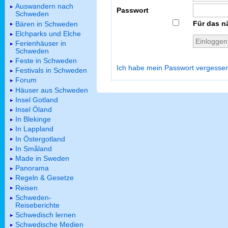
Auswandern nach
Passwort
Schweden
Für das n
Bären in Schweden
Elchparks und Elche
Ferienhäuser in
Schweden
Feste in Schweden
Ich habe mein Passwort vergesse
Festivals in Schweden
Forum
Häuser aus Schweden
Insel Gotland
Insel Öland
In Blekinge
In Lappland
In Östergotland
In Småland
Made in Sweden
Panorama
Regeln & Gesetze
Reisen
Schweden-
Reiseberichte
Schwedisch lernen
Schwedische Medien