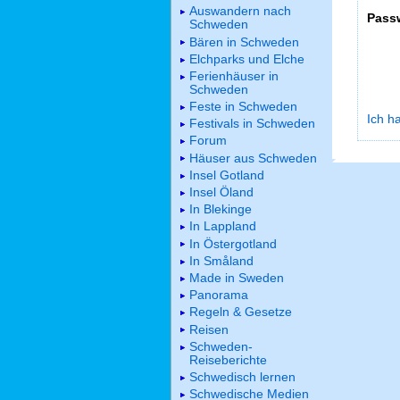
Auswandern nach
Pass
Schweden
Bären in Schweden
Elchparks und Elche
Ferienhäuser in
Schweden
Feste in Schweden
Ich h
Festivals in Schweden
Forum
Häuser aus Schweden
Insel Gotland
Insel Öland
In Blekinge
In Lappland
In Östergotland
In Småland
Made in Sweden
Panorama
Regeln & Gesetze
Reisen
Schweden-
Reiseberichte
Schwedisch lernen
Schwedische Medien