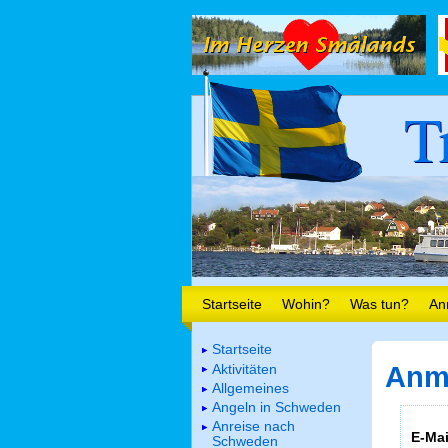
T
Startseite
Wohin?
Was tun?
An
Startseite
Aktivitäten
Anm
Allgemeines
Angeln in Schweden
Anreise nach
E-Mai
Schweden