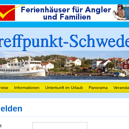
reffpunkt-Schwed
reise
Informationen
Unterkunft im Urlaub
Panorama
Veranst
elden
l