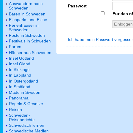
Auswandern nach
Passwort
Schweden
Für das n
Bären in Schweden
Elchparks und Elche
Ferienhäuser in
Schweden
Feste in Schweden
Ich habe mein Passwort vergesse
Festivals in Schweden
Forum
Häuser aus Schweden
Insel Gotland
Insel Öland
In Blekinge
In Lappland
In Östergotland
In Småland
Made in Sweden
Panorama
Regeln & Gesetze
Reisen
Schweden-
Reiseberichte
Schwedisch lernen
Schwedische Medien