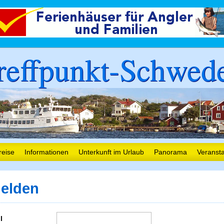
reffpunkt-Schwed
reise
Informationen
Unterkunft im Urlaub
Panorama
Veranst
elden
l