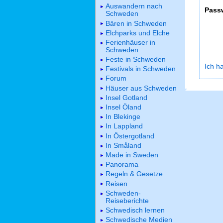
Auswandern nach
Pass
Schweden
Bären in Schweden
Elchparks und Elche
Ferienhäuser in
Schweden
Feste in Schweden
Ich h
Festivals in Schweden
Forum
Häuser aus Schweden
Insel Gotland
Insel Öland
In Blekinge
In Lappland
In Östergotland
In Småland
Made in Sweden
Panorama
Regeln & Gesetze
Reisen
Schweden-
Reiseberichte
Schwedisch lernen
Schwedische Medien