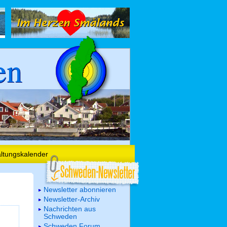
en
altungskalender
Newsletter abonnieren
Newsletter-Archiv
Nachrichten aus
Schweden
Schweden Forum