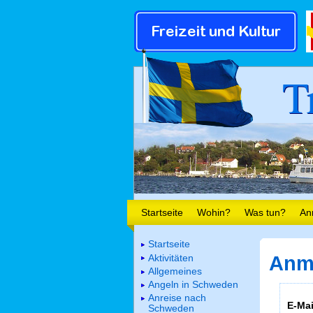
T
Startseite
Wohin?
Was tun?
An
Startseite
Aktivitäten
Anm
Allgemeines
Angeln in Schweden
Anreise nach
E-Mai
Schweden