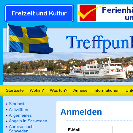
Treffpun
Startseite
Wohin?
Was tun?
Anreise
Informationen
Unt
Startseite
Aktivitäten
Anmelden
Allgemeines
Angeln in Schweden
Anreise nach
E-Mail
Schweden