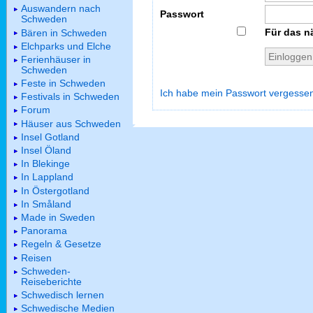
Auswandern nach
Passwort
Schweden
Für das n
Bären in Schweden
Elchparks und Elche
Ferienhäuser in
Schweden
Feste in Schweden
Ich habe mein Passwort vergesse
Festivals in Schweden
Forum
Häuser aus Schweden
Insel Gotland
Insel Öland
In Blekinge
In Lappland
In Östergotland
In Småland
Made in Sweden
Panorama
Regeln & Gesetze
Reisen
Schweden-
Reiseberichte
Schwedisch lernen
Schwedische Medien