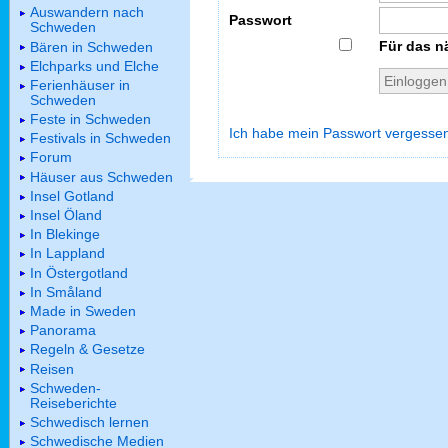
Auswandern nach
Passwort
Schweden
Für das n
Bären in Schweden
Elchparks und Elche
Ferienhäuser in
Schweden
Feste in Schweden
Ich habe mein Passwort vergesse
Festivals in Schweden
Forum
Häuser aus Schweden
Insel Gotland
Insel Öland
In Blekinge
In Lappland
In Östergotland
In Småland
Made in Sweden
Panorama
Regeln & Gesetze
Reisen
Schweden-
Reiseberichte
Schwedisch lernen
Schwedische Medien