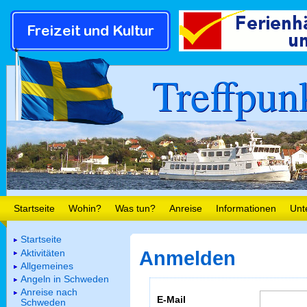
Treffpun
Startseite
Wohin?
Was tun?
Anreise
Informationen
Unt
Startseite
Aktivitäten
Anmelden
Allgemeines
Angeln in Schweden
Anreise nach
E-Mail
Schweden