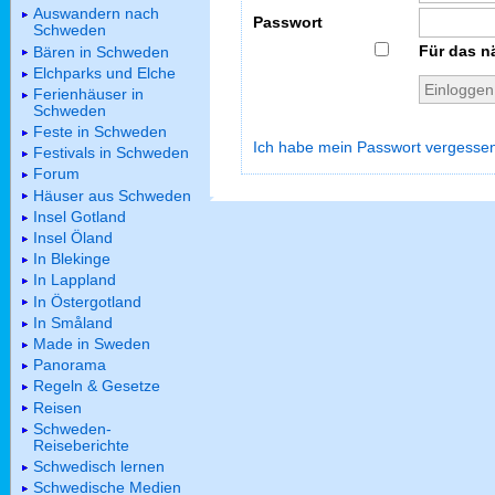
Auswandern nach
Passwort
Schweden
Für das n
Bären in Schweden
Elchparks und Elche
Ferienhäuser in
Schweden
Feste in Schweden
Ich habe mein Passwort vergesse
Festivals in Schweden
Forum
Häuser aus Schweden
Insel Gotland
Insel Öland
In Blekinge
In Lappland
In Östergotland
In Småland
Made in Sweden
Panorama
Regeln & Gesetze
Reisen
Schweden-
Reiseberichte
Schwedisch lernen
Schwedische Medien