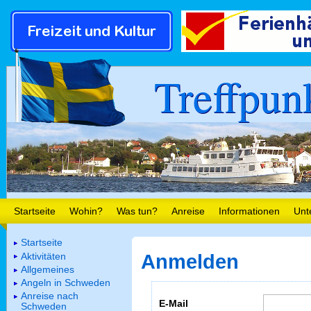
Treffpun
Startseite
Wohin?
Was tun?
Anreise
Informationen
Unt
Startseite
Aktivitäten
Anmelden
Allgemeines
Angeln in Schweden
Anreise nach
E-Mail
Schweden