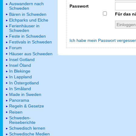
Auswandern nach
Passwort
Schweden
Für das n
Bären in Schweden
Elchparks und Elche
Ferienhäuser in
Schweden
Feste in Schweden
Ich habe mein Passwort vergesse
Festivals in Schweden
Forum
Häuser aus Schweden
Insel Gotland
Insel Öland
In Blekinge
In Lappland
In Östergotland
In Småland
Made in Sweden
Panorama
Regeln & Gesetze
Reisen
Schweden-
Reiseberichte
Schwedisch lernen
Schwedische Medien