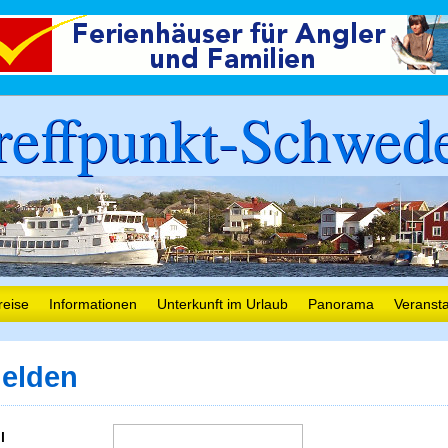
reffpunkt-Schwed
reise
Informationen
Unterkunft im Urlaub
Panorama
Veranst
elden
l