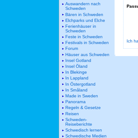
Auswandern nach
Pass
Schweden
Bären in Schweden
Elchparks und Elche
Ferienhäuser in
Schweden
Feste in Schweden
Ich h
Festivals in Schweden
Forum
Häuser aus Schweden
Insel Gotland
Insel Öland
In Blekinge
In Lappland
In Östergotland
In Småland
Made in Sweden
Panorama
Regeln & Gesetze
Reisen
Schweden-
Reiseberichte
Schwedisch lernen
Schwedische Medien