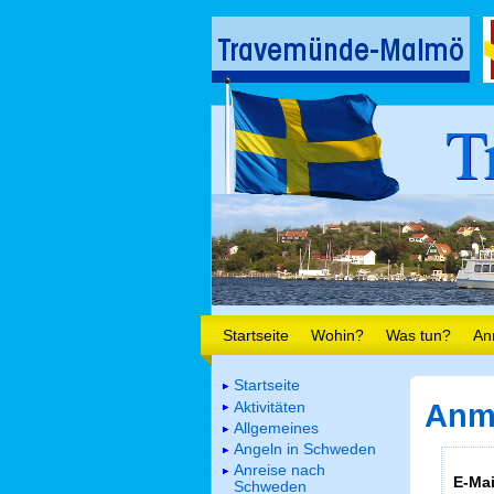
T
Startseite
Wohin?
Was tun?
An
Startseite
Aktivitäten
Anm
Allgemeines
Angeln in Schweden
Anreise nach
E-Mai
Schweden