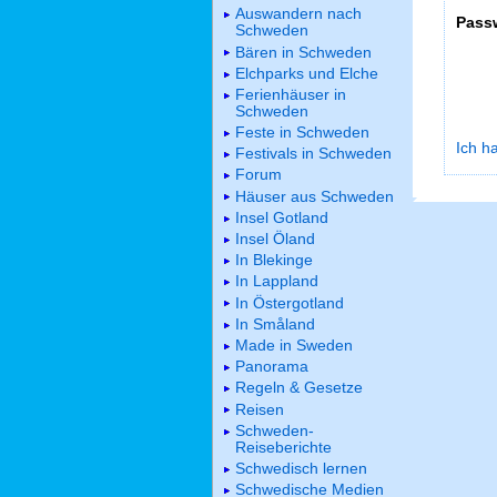
Auswandern nach
Pass
Schweden
Bären in Schweden
Elchparks und Elche
Ferienhäuser in
Schweden
Feste in Schweden
Ich h
Festivals in Schweden
Forum
Häuser aus Schweden
Insel Gotland
Insel Öland
In Blekinge
In Lappland
In Östergotland
In Småland
Made in Sweden
Panorama
Regeln & Gesetze
Reisen
Schweden-
Reiseberichte
Schwedisch lernen
Schwedische Medien