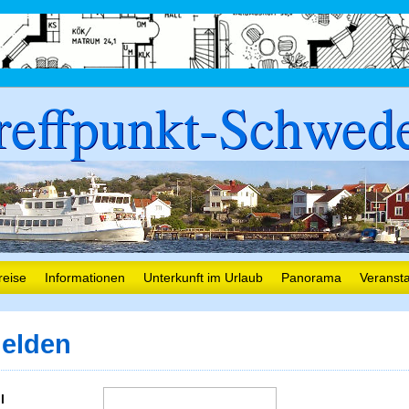
reffpunkt-Schwed
reise
Informationen
Unterkunft im Urlaub
Panorama
Veranst
elden
l