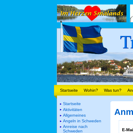
T
Startseite
Wohin?
Was tun?
An
Startseite
Aktivitäten
Anm
Allgemeines
Angeln in Schweden
Anreise nach
E-Mai
Schweden