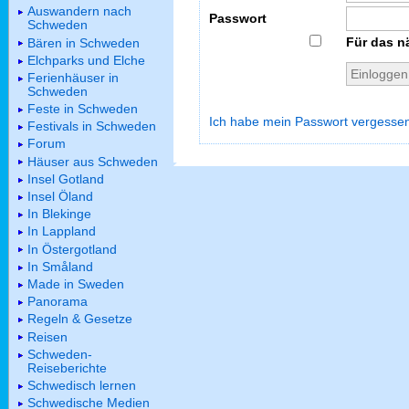
Auswandern nach
Passwort
Schweden
Für das n
Bären in Schweden
Elchparks und Elche
Ferienhäuser in
Schweden
Feste in Schweden
Ich habe mein Passwort vergesse
Festivals in Schweden
Forum
Häuser aus Schweden
Insel Gotland
Insel Öland
In Blekinge
In Lappland
In Östergotland
In Småland
Made in Sweden
Panorama
Regeln & Gesetze
Reisen
Schweden-
Reiseberichte
Schwedisch lernen
Schwedische Medien