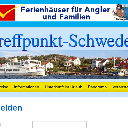
reffpunkt-Schwed
reise
Informationen
Unterkunft im Urlaub
Panorama
Veranst
elden
l