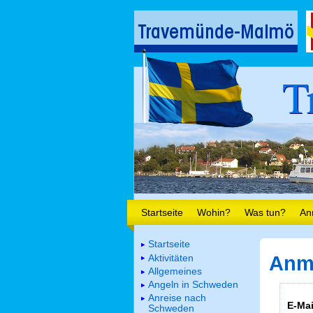
T
Startseite
Wohin?
Was tun?
An
Startseite
Aktivitäten
Anm
Allgemeines
Angeln in Schweden
Anreise nach
E-Mai
Schweden