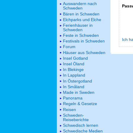
Auswandern nach
Pass
Schweden
Bären in Schweden
Elchparks und Elche
Ferienhäuser in
Schweden
Feste in Schweden
Ich h
Festivals in Schweden
Forum
Häuser aus Schweden
Insel Gotland
Insel Öland
In Blekinge
In Lappland
In Östergotland
In Småland
Made in Sweden
Panorama
Regeln & Gesetze
Reisen
Schweden-
Reiseberichte
Schwedisch lernen
Schwedische Medien