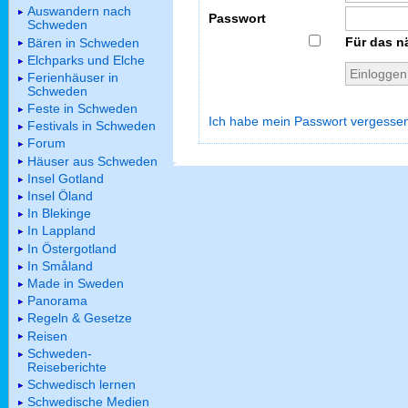
Auswandern nach
Passwort
Schweden
Für das n
Bären in Schweden
Elchparks und Elche
Ferienhäuser in
Schweden
Feste in Schweden
Ich habe mein Passwort vergesse
Festivals in Schweden
Forum
Häuser aus Schweden
Insel Gotland
Insel Öland
In Blekinge
In Lappland
In Östergotland
In Småland
Made in Sweden
Panorama
Regeln & Gesetze
Reisen
Schweden-
Reiseberichte
Schwedisch lernen
Schwedische Medien