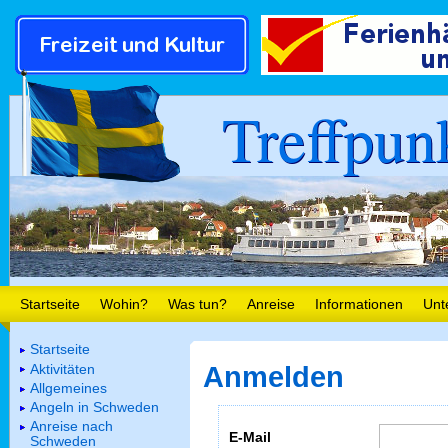
Treffpun
Startseite
Wohin?
Was tun?
Anreise
Informationen
Unt
Startseite
Aktivitäten
Anmelden
Allgemeines
Angeln in Schweden
Anreise nach
E-Mail
Schweden