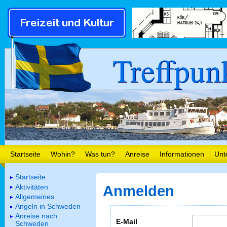
Treffpun
Startseite
Wohin?
Was tun?
Anreise
Informationen
Unt
Startseite
Aktivitäten
Anmelden
Allgemeines
Angeln in Schweden
Anreise nach
E-Mail
Schweden