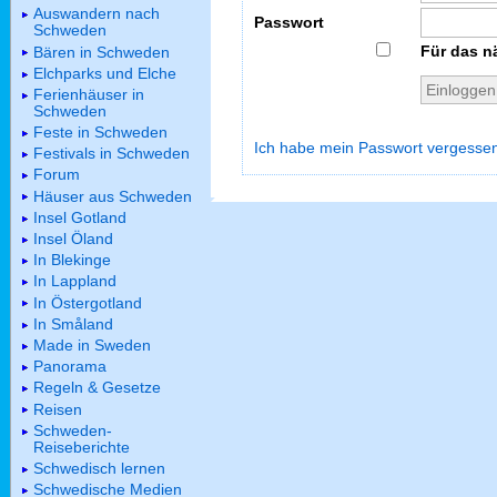
Auswandern nach
Passwort
Schweden
Für das n
Bären in Schweden
Elchparks und Elche
Ferienhäuser in
Schweden
Feste in Schweden
Ich habe mein Passwort vergesse
Festivals in Schweden
Forum
Häuser aus Schweden
Insel Gotland
Insel Öland
In Blekinge
In Lappland
In Östergotland
In Småland
Made in Sweden
Panorama
Regeln & Gesetze
Reisen
Schweden-
Reiseberichte
Schwedisch lernen
Schwedische Medien