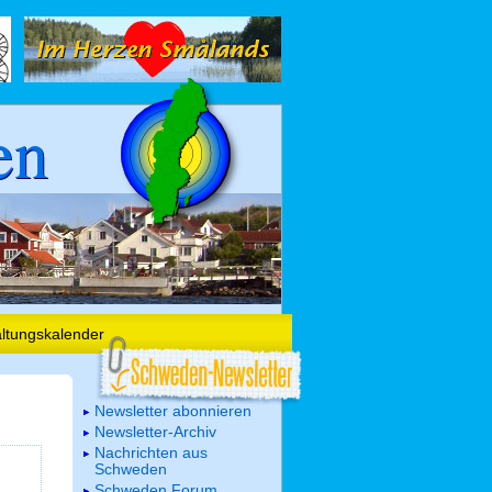
en
altungskalender
Newsletter abonnieren
Newsletter-Archiv
Nachrichten aus
Schweden
Schweden Forum