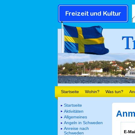
T
Startseite
Wohin?
Was tun?
An
Startseite
Aktivitäten
Anm
Allgemeines
Angeln in Schweden
Anreise nach
E-Mai
Schweden