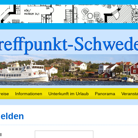
reffpunkt-Schwed
reise
Informationen
Unterkunft im Urlaub
Panorama
Veranst
elden
l