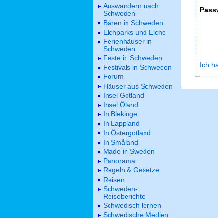
Auswandern nach
Pass
Schweden
Bären in Schweden
Elchparks und Elche
Ferienhäuser in
Schweden
Feste in Schweden
Ich h
Festivals in Schweden
Forum
Häuser aus Schweden
Insel Gotland
Insel Öland
In Blekinge
In Lappland
In Östergotland
In Småland
Made in Sweden
Panorama
Regeln & Gesetze
Reisen
Schweden-
Reiseberichte
Schwedisch lernen
Schwedische Medien