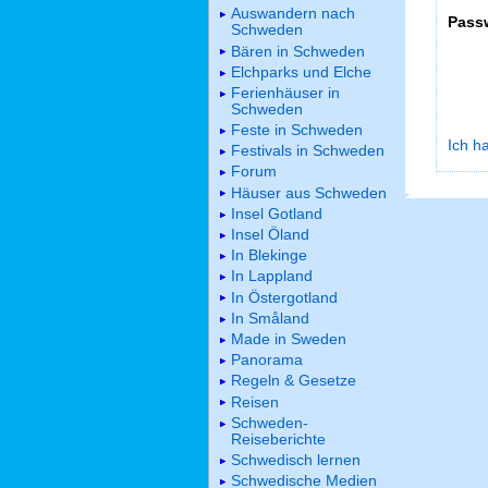
Auswandern nach
Pass
Schweden
Bären in Schweden
Elchparks und Elche
Ferienhäuser in
Schweden
Feste in Schweden
Ich h
Festivals in Schweden
Forum
Häuser aus Schweden
Insel Gotland
Insel Öland
In Blekinge
In Lappland
In Östergotland
In Småland
Made in Sweden
Panorama
Regeln & Gesetze
Reisen
Schweden-
Reiseberichte
Schwedisch lernen
Schwedische Medien