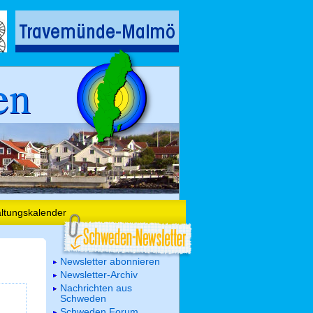
en
altungskalender
Newsletter abonnieren
Newsletter-Archiv
Nachrichten aus
Schweden
Schweden Forum