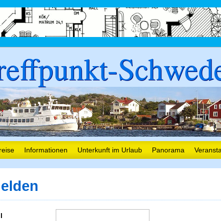
reffpunkt-Schwed
reise
Informationen
Unterkunft im Urlaub
Panorama
Veranst
elden
l