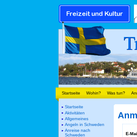
T
Startseite
Wohin?
Was tun?
An
Startseite
Aktivitäten
Anm
Allgemeines
Angeln in Schweden
Anreise nach
E-Mai
Schweden