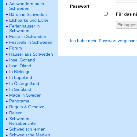
Auswandern nach
Passwort
Schweden
Für das n
Bären in Schweden
Elchparks und Elche
Ferienhäuser in
Schweden
Feste in Schweden
Ich habe mein Passwort vergesse
Festivals in Schweden
Forum
Häuser aus Schweden
Insel Gotland
Insel Öland
In Blekinge
In Lappland
In Östergotland
In Småland
Made in Sweden
Panorama
Regeln & Gesetze
Reisen
Schweden-
Reiseberichte
Schwedisch lernen
Schwedische Medien