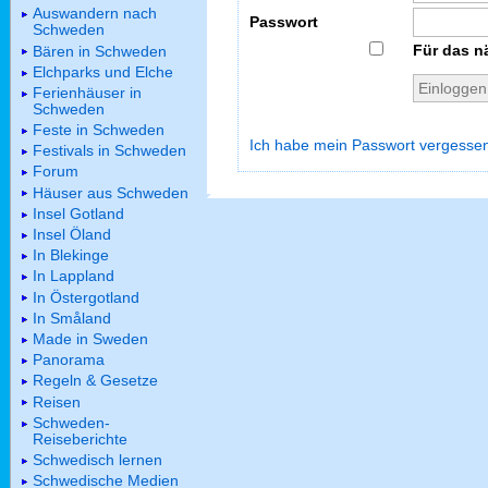
Auswandern nach
Passwort
Schweden
Für das n
Bären in Schweden
Elchparks und Elche
Ferienhäuser in
Schweden
Feste in Schweden
Ich habe mein Passwort vergesse
Festivals in Schweden
Forum
Häuser aus Schweden
Insel Gotland
Insel Öland
In Blekinge
In Lappland
In Östergotland
In Småland
Made in Sweden
Panorama
Regeln & Gesetze
Reisen
Schweden-
Reiseberichte
Schwedisch lernen
Schwedische Medien