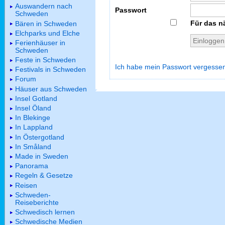
Auswandern nach
Passwort
Schweden
Für das n
Bären in Schweden
Elchparks und Elche
Ferienhäuser in
Schweden
Feste in Schweden
Ich habe mein Passwort vergesse
Festivals in Schweden
Forum
Häuser aus Schweden
Insel Gotland
Insel Öland
In Blekinge
In Lappland
In Östergotland
In Småland
Made in Sweden
Panorama
Regeln & Gesetze
Reisen
Schweden-
Reiseberichte
Schwedisch lernen
Schwedische Medien