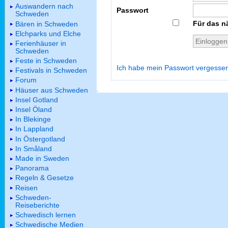
Auswandern nach
Passwort
Schweden
Für das n
Bären in Schweden
Elchparks und Elche
Ferienhäuser in
Schweden
Feste in Schweden
Ich habe mein Passwort vergesse
Festivals in Schweden
Forum
Häuser aus Schweden
Insel Gotland
Insel Öland
In Blekinge
In Lappland
In Östergotland
In Småland
Made in Sweden
Panorama
Regeln & Gesetze
Reisen
Schweden-
Reiseberichte
Schwedisch lernen
Schwedische Medien