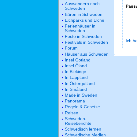
Auswandern nach
Pass
Schweden
Bären in Schweden
Elchparks und Elche
Ferienhäuser in
Schweden
Feste in Schweden
Ich h
Festivals in Schweden
Forum
Häuser aus Schweden
Insel Gotland
Insel Öland
In Blekinge
In Lappland
In Östergotland
In Småland
Made in Sweden
Panorama
Regeln & Gesetze
Reisen
Schweden-
Reiseberichte
Schwedisch lernen
Schwedische Medien