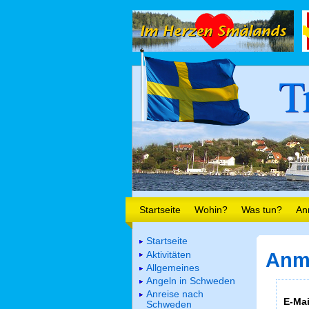
T
Startseite
Wohin?
Was tun?
An
Startseite
Aktivitäten
Anm
Allgemeines
Angeln in Schweden
Anreise nach
E-Mai
Schweden