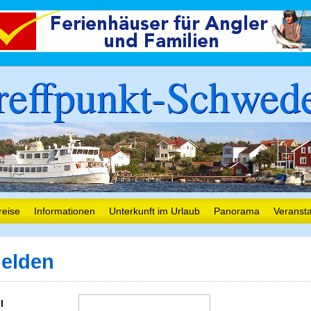
reffpunkt-Schwed
reise
Informationen
Unterkunft im Urlaub
Panorama
Veranst
elden
l