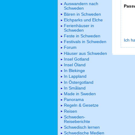
Auswandern nach
Pass
Schweden
Bären in Schweden
Elchparks und Elche
Ferienhäuser in
Schweden
Feste in Schweden
Ich h
Festivals in Schweden
Forum
Häuser aus Schweden
Insel Gotland
Insel Öland
In Blekinge
In Lappland
In Östergotland
In Småland
Made in Sweden
Panorama
Regeln & Gesetze
Reisen
Schweden-
Reiseberichte
Schwedisch lernen
Schwedische Medien