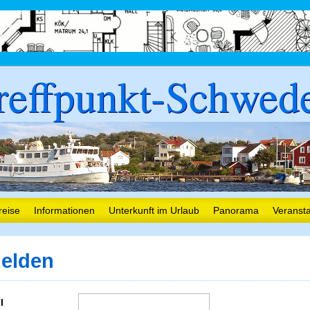
reffpunkt-Schwed
reise
Informationen
Unterkunft im Urlaub
Panorama
Veranst
elden
l