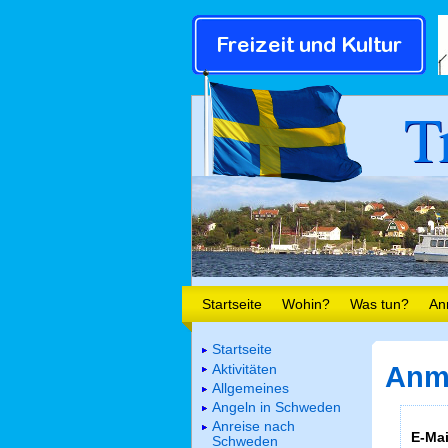
T
Startseite
Wohin?
Was tun?
An
Startseite
Aktivitäten
Anm
Allgemeines
Angeln in Schweden
Anreise nach
E-Mai
Schweden