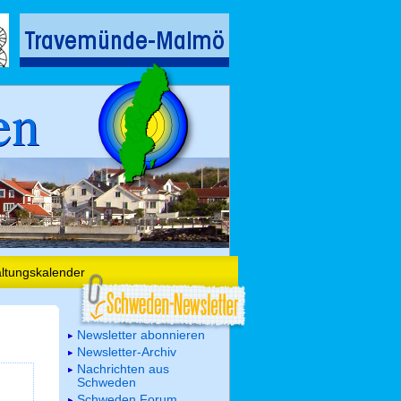
en
altungskalender
Newsletter abonnieren
Newsletter-Archiv
Nachrichten aus
Schweden
Schweden Forum