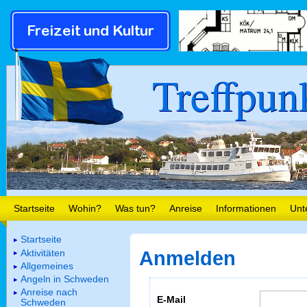
Treffpun
Startseite
Wohin?
Was tun?
Anreise
Informationen
Unt
Startseite
Aktivitäten
Anmelden
Allgemeines
Angeln in Schweden
Anreise nach
E-Mail
Schweden