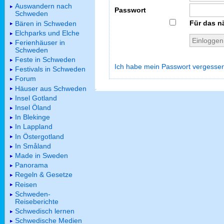
Auswandern nach
Passwort
Schweden
Für das n
Bären in Schweden
Elchparks und Elche
Ferienhäuser in
Schweden
Feste in Schweden
Ich habe mein Passwort vergesse
Festivals in Schweden
Forum
Häuser aus Schweden
Insel Gotland
Insel Öland
In Blekinge
In Lappland
In Östergotland
In Småland
Made in Sweden
Panorama
Regeln & Gesetze
Reisen
Schweden-
Reiseberichte
Schwedisch lernen
Schwedische Medien