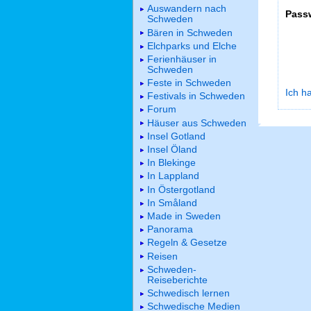
Auswandern nach
Pass
Schweden
Bären in Schweden
Elchparks und Elche
Ferienhäuser in
Schweden
Feste in Schweden
Ich h
Festivals in Schweden
Forum
Häuser aus Schweden
Insel Gotland
Insel Öland
In Blekinge
In Lappland
In Östergotland
In Småland
Made in Sweden
Panorama
Regeln & Gesetze
Reisen
Schweden-
Reiseberichte
Schwedisch lernen
Schwedische Medien