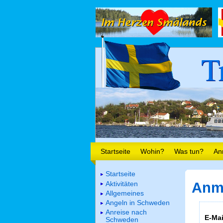
T
Startseite
Wohin?
Was tun?
An
Startseite
Aktivitäten
Anm
Allgemeines
Angeln in Schweden
Anreise nach
E-Mai
Schweden