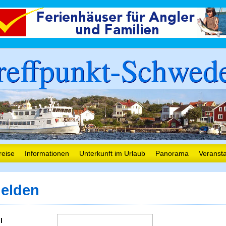
reffpunkt-Schwed
reise
Informationen
Unterkunft im Urlaub
Panorama
Veranst
elden
l