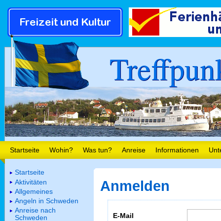
Treffpun
Startseite
Wohin?
Was tun?
Anreise
Informationen
Unt
Startseite
Aktivitäten
Anmelden
Allgemeines
Angeln in Schweden
Anreise nach
E-Mail
Schweden