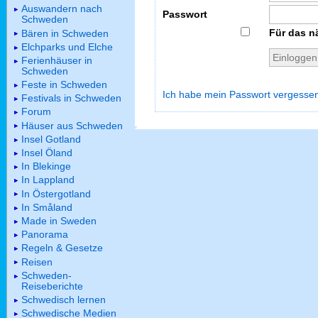
Auswandern nach
Passwort
Schweden
Für das n
Bären in Schweden
Elchparks und Elche
Ferienhäuser in
Schweden
Feste in Schweden
Ich habe mein Passwort vergesse
Festivals in Schweden
Forum
Häuser aus Schweden
Insel Gotland
Insel Öland
In Blekinge
In Lappland
In Östergotland
In Småland
Made in Sweden
Panorama
Regeln & Gesetze
Reisen
Schweden-
Reiseberichte
Schwedisch lernen
Schwedische Medien