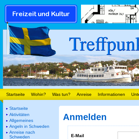
Treffpun
Startseite
Wohin?
Was tun?
Anreise
Informationen
Unt
Startseite
Aktivitäten
Anmelden
Allgemeines
Angeln in Schweden
Anreise nach
E-Mail
Schweden