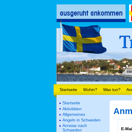
T
Startseite
Wohin?
Was tun?
An
Startseite
Aktivitäten
Anm
Allgemeines
Angeln in Schweden
Anreise nach
E-Mai
Schweden