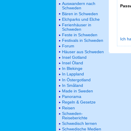
Auswandern nach
Pass
Schweden
Bären in Schweden
Elchparks und Elche
Ferienhäuser in
Schweden
Feste in Schweden
Ich h
Festivals in Schweden
Forum
Häuser aus Schweden
Insel Gotland
Insel Öland
In Blekinge
In Lappland
In Östergotland
In Småland
Made in Sweden
Panorama
Regeln & Gesetze
Reisen
Schweden-
Reiseberichte
Schwedisch lernen
Schwedische Medien