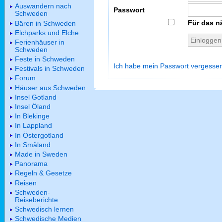
Auswandern nach
Passwort
Schweden
Für das n
Bären in Schweden
Elchparks und Elche
Ferienhäuser in
Schweden
Feste in Schweden
Ich habe mein Passwort vergesse
Festivals in Schweden
Forum
Häuser aus Schweden
Insel Gotland
Insel Öland
In Blekinge
In Lappland
In Östergotland
In Småland
Made in Sweden
Panorama
Regeln & Gesetze
Reisen
Schweden-
Reiseberichte
Schwedisch lernen
Schwedische Medien