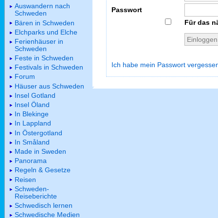
Auswandern nach
Passwort
Schweden
Für das n
Bären in Schweden
Elchparks und Elche
Ferienhäuser in
Schweden
Feste in Schweden
Ich habe mein Passwort vergesse
Festivals in Schweden
Forum
Häuser aus Schweden
Insel Gotland
Insel Öland
In Blekinge
In Lappland
In Östergotland
In Småland
Made in Sweden
Panorama
Regeln & Gesetze
Reisen
Schweden-
Reiseberichte
Schwedisch lernen
Schwedische Medien