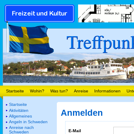
Treffpun
Startseite
Wohin?
Was tun?
Anreise
Informationen
Unt
Startseite
Aktivitäten
Anmelden
Allgemeines
Angeln in Schweden
Anreise nach
E-Mail
Schweden