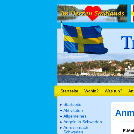
T
Startseite
Wohin?
Was tun?
An
Startseite
Aktivitäten
Anm
Allgemeines
Angeln in Schweden
Anreise nach
E-Mai
Schweden