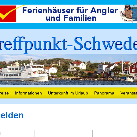
reffpunkt-Schwed
reise
Informationen
Unterkunft im Urlaub
Panorama
Veranst
elden
l