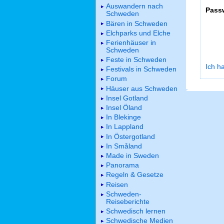
Auswandern nach
Pass
Schweden
Bären in Schweden
Elchparks und Elche
Ferienhäuser in
Schweden
Feste in Schweden
Ich h
Festivals in Schweden
Forum
Häuser aus Schweden
Insel Gotland
Insel Öland
In Blekinge
In Lappland
In Östergotland
In Småland
Made in Sweden
Panorama
Regeln & Gesetze
Reisen
Schweden-
Reiseberichte
Schwedisch lernen
Schwedische Medien