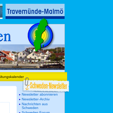
en
altungskalender
Newsletter abonnieren
Newsletter-Archiv
Nachrichten aus
Schweden
Schweden Forum