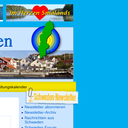
en
altungskalender
Newsletter abonnieren
Newsletter-Archiv
Nachrichten aus
Schweden
Schweden Forum