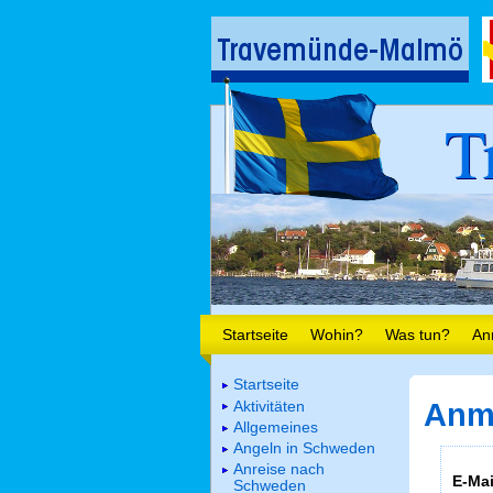
T
Startseite
Wohin?
Was tun?
An
Startseite
Aktivitäten
Anm
Allgemeines
Angeln in Schweden
Anreise nach
E-Mai
Schweden