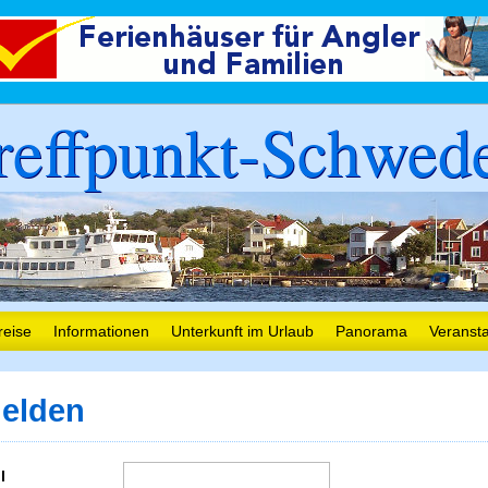
reffpunkt-Schwed
reise
Informationen
Unterkunft im Urlaub
Panorama
Veranst
elden
l