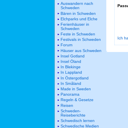
Auswandern nach
Pass
Schweden
Bären in Schweden
Elchparks und Elche
Ferienhäuser in
Schweden
Feste in Schweden
Ich h
Festivals in Schweden
Forum
Häuser aus Schweden
Insel Gotland
Insel Öland
In Blekinge
In Lappland
In Östergotland
In Småland
Made in Sweden
Panorama
Regeln & Gesetze
Reisen
Schweden-
Reiseberichte
Schwedisch lernen
Schwedische Medien