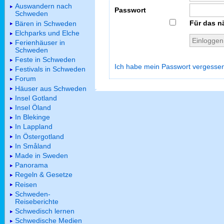
Auswandern nach
Passwort
Schweden
Für das n
Bären in Schweden
Elchparks und Elche
Ferienhäuser in
Schweden
Feste in Schweden
Ich habe mein Passwort vergesse
Festivals in Schweden
Forum
Häuser aus Schweden
Insel Gotland
Insel Öland
In Blekinge
In Lappland
In Östergotland
In Småland
Made in Sweden
Panorama
Regeln & Gesetze
Reisen
Schweden-
Reiseberichte
Schwedisch lernen
Schwedische Medien