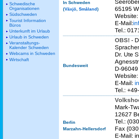
Seeroben
In Schweden
Schwedische
65195 W
Organisationen
(
Växjö
,
Småland
)
Südschweden
Website
Tourist Information
E-Mail:
i
Büros
Tel.: 017
Unterkunft im Urlaub
Urlaub in Schweden
OBS!
- D
Veranstaltungs-
Sprache
Kalender Schweden
Webcams in Schweden
Dr. Ute S
Wirtschaft
Agnesst
Bundesweit
D-96049
Website
E-Mail:
i
Tel.: +4
Volksho
Mark-Twa
12627 Be
Tel.: (03
Berlin
Fax (030
Marzahn-Hellersdorf
E-Mail: 