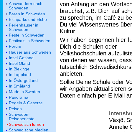
von Anfang an den Wortscha
Auswandern nach
Schweden
brauchst, z.B. Dich auf sch
Bären in Schweden
zu sprechen, im Café zu bes
Elchparks und Elche
Du viel Wissenswertes übe
Ferienhäuser in
Schweden
Kultur.
Feste in Schweden
Wir haben begonnen hier fü
Festivals in Schweden
Dich die Schulen oder
Forum
Häuser aus Schweden
Volkshochschulen aufzulist
Insel Gotland
von denen wir wissen, dass
Insel Öland
tatsächlich Schwedischkurs
In Blekinge
anbieten.
In Lappland
In Östergotland
Sollte Deine Schule oder V
In Småland
wir Angaben aktualisieren s
Made in Sweden
Daten einfach per E-Mail a
Panorama
Regeln & Gesetze
Reisen
Intensi
Schweden-
Reiseberichte
Växjö, S
Schwedisch lernen
Annelie
Schwedische Medien