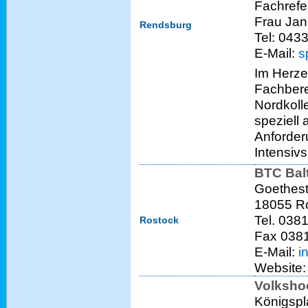
Fachrefe
Frau Jan
Rendsburg
Tel: 043
E-Mail:
s
Im Herze
Fachber
Nordkoll
speziell 
Anforder
Intensiv
BTC Bal
Goethest
18055 R
Tel. 038
Rostock
Fax 038
E-Mail:
i
Website
Volksho
Königspl