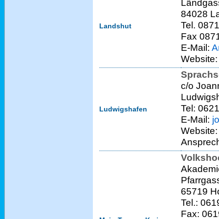
Ländgas
84028 L
Tel. 087
Landshut
Fax 087
E-Mail:
A
Website
Sprachs
c/o Joan
Ludwigs
Tel: 062
Ludwigshafen
E-Mail:
j
Website
Ansprech
Volksho
Akademie
Pfarrgas
65719 H
Tel.: 06
Fax: 061