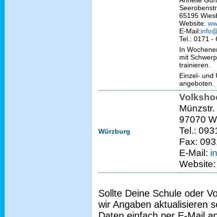
Annelie Gu
Seerobenst
65195 Wies
Website:
ww
E-Mail:
info
Tel.: 0171 -
In Wochenen
mit Schwerp
trainieren.
Einzel- und 
angeboten.
Volksho
Münzstr.
97070 W
Tel.: 09
Würzburg
Fax: 093
E-Mail:
i
Website
Sollte Deine Schule oder V
wir Angaben aktualisieren s
Daten einfach per E-Mail a