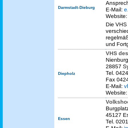
Ansprech
Darmstadt-Dieburg
E-Mail:
e
Website
Die VHS 
verschie
regelmäß
und Fort
VHS des
Nienburge
28857 S
Tel. 042
Diepholz
Fax 042
E-Mail:
v
Website
Volksho
Burgplat
45127 E
Essen
Tel. 020