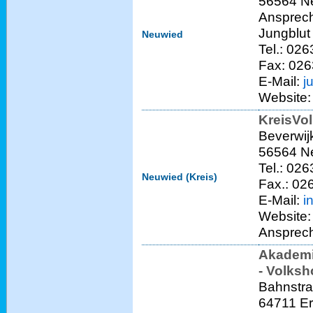
56564 N
Ansprech
Jungblut
Neuwied
Tel.: 02
Fax: 02
E-Mail:
j
Website
KreisVo
Beverwij
56564 N
Tel.: 02
Neuwied (Kreis)
Fax.: 02
E-Mail:
i
Website
Ansprech
Akademi
- Volks
Bahnstr
64711 E