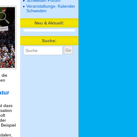
Schweden Forum
Veranstaltungs- Kalender
Schweden
Neu & Aktuell:
Suche:
 die
ßen
atur
st dass
isation
oft
 der
Beispiel
dalen,