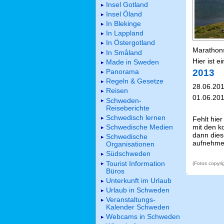
Insel Gotland
Insel Öland
In Blekinge
In Lappland
In Östergotland
Marathon
In Småland
Hier ist 
Made in Sweden
Panorama
2013
Regeln & Gesetze
28.06.20
Reisen
01.06.20
Schweden-
Reiseberichte
Schwedisch lernen
Fehlt hie
mit den k
Schwedische Medien
dann dies
Schwedische
aufnehme
Organisationen
Südschweden
Tourist Information
(Fotos copyr
Büros
Unterkunft im Urlaub
Urlaub in Schweden
Veranstaltungs-
Kalender Schweden
Webcams in Schweden