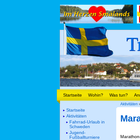
T
Startseite
Wohin?
Was tun?
An
Aktivitäten
»
Startseite
Aktivitäten
Mar
Fahrrad-Urlaub in
Schweden
Jugend-
Marathon-
Fußballturniere