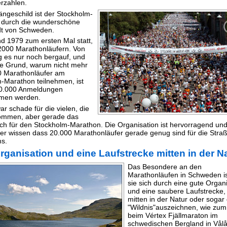
rzahlen.
ngeschild ist der Stockholm-
 durch die wunderschöne
dt von Schweden.
nd 1979 zum ersten Mal statt,
 2000 Marathonläufern. Von
g es nur noch bergauf, und
ge Grund, warum nicht mehr
0 Marathonläufer am
-Marathon teilnehmen, ist
20.000 Anmeldungen
men werden.
ar schade für die vielen, die
kommen, aber gerade das
uch für den Stockholm-Marathon. Die Organisation ist hervorragend und
ter wissen dass 20.000 Marathonläufer gerade genug sind für die Stra
s.
rganisation und eine Laufstrecke mitten in der N
Das Besondere an den
Marathonläufen in Schweden i
sie sich durch eine gute Organ
und eine saubere Laufstrecke, 
mitten in der Natur oder sogar
"Wildnis"auszeichnen, wie zum 
beim Vértex Fjällmaraton im
schwedischen Bergland in Vålå