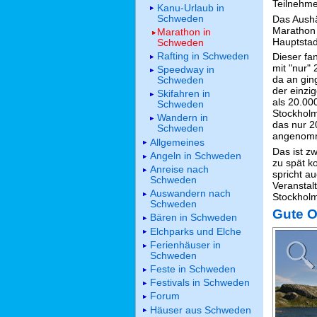
Teilnehme
Kanu-Urlaub in
Schweden
Das Aushä
Marathon
Marathon in
Hauptsta
Schweden
Rafting in Schweden
Dieser fa
mit "nur"
Speedway in
da an gin
Schweden
der einzi
Skifahren in
als 20.00
Schweden
Stockholm
Wandern in
das nur 
Schweden
angenom
Allgemeines
Das ist zw
Angeln in Schweden
zu spät 
Anreise nach
spricht a
Schweden
Veranstal
Auswandern nach
Stockholm
Schweden
Gute O
Bären in Schweden
Elchparks und Elche
Ferienhäuser in
Schweden
Feste in Schweden
Festivals in Schweden
Forum
Häuser aus Schweden