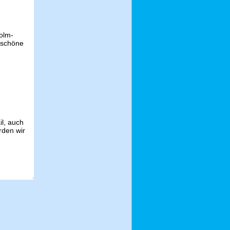
olm-
 schöne
il, auch
rden wir