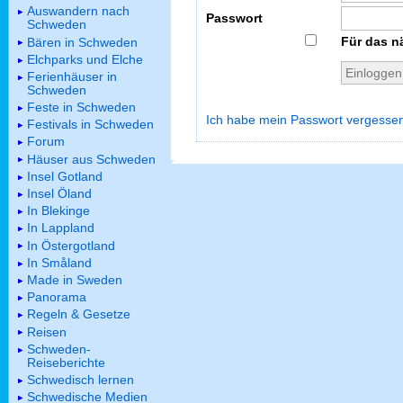
Auswandern nach
Passwort
Schweden
Für das n
Bären in Schweden
Elchparks und Elche
Ferienhäuser in
Schweden
Feste in Schweden
Ich habe mein Passwort vergesse
Festivals in Schweden
Forum
Häuser aus Schweden
Insel Gotland
Insel Öland
In Blekinge
In Lappland
In Östergotland
In Småland
Made in Sweden
Panorama
Regeln & Gesetze
Reisen
Schweden-
Reiseberichte
Schwedisch lernen
Schwedische Medien