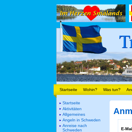
T
Startseite
Wohin?
Was tun?
An
Startseite
Aktivitäten
Anm
Allgemeines
Angeln in Schweden
Anreise nach
E-Mai
Schweden