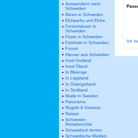
Auswandern nach
Pass
Schweden
Bären in Schweden
Elchparks und Elche
Ferienhäuser in
Schweden
Feste in Schweden
Ich h
Festivals in Schweden
Forum
Häuser aus Schweden
Insel Gotland
Insel Öland
In Blekinge
In Lappland
In Östergotland
In Småland
Made in Sweden
Panorama
Regeln & Gesetze
Reisen
Schweden-
Reiseberichte
Schwedisch lernen
Schwedische Medien