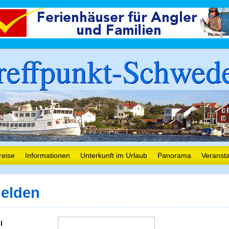
reffpunkt-Schwed
reise
Informationen
Unterkunft im Urlaub
Panorama
Veranst
elden
l