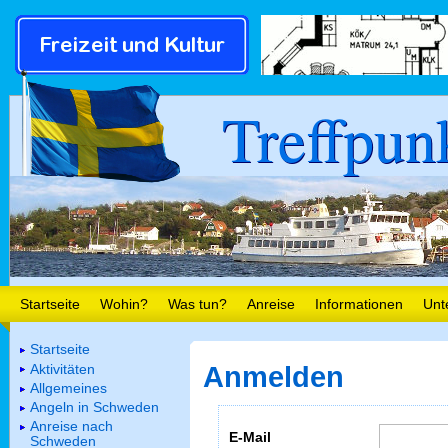
Treffpun
Startseite
Wohin?
Was tun?
Anreise
Informationen
Unt
Startseite
Aktivitäten
Anmelden
Allgemeines
Angeln in Schweden
Anreise nach
E-Mail
Schweden