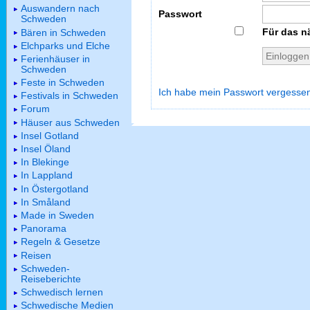
Auswandern nach
Passwort
Schweden
Für das n
Bären in Schweden
Elchparks und Elche
Ferienhäuser in
Schweden
Feste in Schweden
Ich habe mein Passwort vergesse
Festivals in Schweden
Forum
Häuser aus Schweden
Insel Gotland
Insel Öland
In Blekinge
In Lappland
In Östergotland
In Småland
Made in Sweden
Panorama
Regeln & Gesetze
Reisen
Schweden-
Reiseberichte
Schwedisch lernen
Schwedische Medien