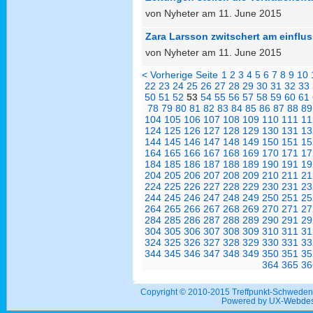
von Nyheter am 11. June 2015
Zara Larsson zwitschert am einflu
von Nyheter am 11. June 2015
< Vorherige Seite
1
2
3
4
5
6
7
8
9
10
22
23
24
25
26
27
28
29
30
31
32
33
50
51
52
53
54
55
56
57
58
59
60
61
78
79
80
81
82
83
84
85
86
87
88
89
104
105
106
107
108
109
110
111
11
124
125
126
127
128
129
130
131
13
144
145
146
147
148
149
150
151
15
164
165
166
167
168
169
170
171
17
184
185
186
187
188
189
190
191
19
204
205
206
207
208
209
210
211
21
224
225
226
227
228
229
230
231
23
244
245
246
247
248
249
250
251
25
264
265
266
267
268
269
270
271
27
284
285
286
287
288
289
290
291
29
304
305
306
307
308
309
310
311
31
324
325
326
327
328
329
330
331
33
344
345
346
347
348
349
350
351
35
364
365
36
Copyright © 2010-2015 Treffpunkt-Schwed
Powered by UX-
Webdes