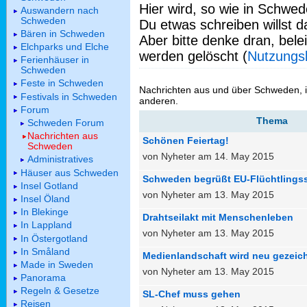
Hier wird, so wie in Schwed
Auswandern nach
Schweden
Du etwas schreiben willst da
Bären in Schweden
Aber bitte denke dran, bel
Elchparks und Elche
werden gelöscht (
Nutzungs
Ferienhäuser in
Schweden
Feste in Schweden
Nachrichten aus und über Schweden, 
Festivals in Schweden
anderen.
Forum
Thema
Schweden Forum
Nachrichten aus
Schönen Feiertag!
Schweden
von Nyheter am 14. May 2015
Administratives
Häuser aus Schweden
Schweden begrüßt EU-Flüchtlingss
Insel Gotland
von Nyheter am 13. May 2015
Insel Öland
In Blekinge
Drahtseilakt mit Menschenleben
In Lappland
von Nyheter am 13. May 2015
In Östergotland
In Småland
Medienlandschaft wird neu gezeic
Made in Sweden
von Nyheter am 13. May 2015
Panorama
Regeln & Gesetze
SL-Chef muss gehen
Reisen