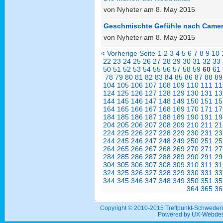
von Nyheter am 8. May 2015
Geschmischte Gefühle nach Camer
von Nyheter am 8. May 2015
< Vorherige Seite
1
2
3
4
5
6
7
8
9
10
22
23
24
25
26
27
28
29
30
31
32
33
50
51
52
53
54
55
56
57
58
59
60
61
78
79
80
81
82
83
84
85
86
87
88
89
104
105
106
107
108
109
110
111
11
124
125
126
127
128
129
130
131
13
144
145
146
147
148
149
150
151
15
164
165
166
167
168
169
170
171
17
184
185
186
187
188
189
190
191
19
204
205
206
207
208
209
210
211
21
224
225
226
227
228
229
230
231
23
244
245
246
247
248
249
250
251
25
264
265
266
267
268
269
270
271
27
284
285
286
287
288
289
290
291
29
304
305
306
307
308
309
310
311
31
324
325
326
327
328
329
330
331
33
344
345
346
347
348
349
350
351
35
364
365
36
Copyright © 2010-2015 Treffpunkt-Schwed
Powered by UX-
Webdes