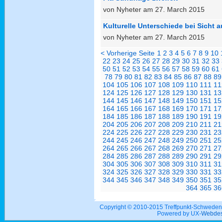
von Nyheter am 27. March 2015
Kulturelle Unterschiede bei Sicht 
von Nyheter am 27. March 2015
< Vorherige Seite
1
2
3
4
5
6
7
8
9
10
22
23
24
25
26
27
28
29
30
31
32
33
50
51
52
53
54
55
56
57
58
59
60
61
78
79
80
81
82
83
84
85
86
87
88
89
104
105
106
107
108
109
110
111
11
124
125
126
127
128
129
130
131
13
144
145
146
147
148
149
150
151
15
164
165
166
167
168
169
170
171
17
184
185
186
187
188
189
190
191
19
204
205
206
207
208
209
210
211
21
224
225
226
227
228
229
230
231
23
244
245
246
247
248
249
250
251
25
264
265
266
267
268
269
270
271
27
284
285
286
287
288
289
290
291
29
304
305
306
307
308
309
310
311
31
324
325
326
327
328
329
330
331
33
344
345
346
347
348
349
350
351
35
364
365
36
Copyright © 2010-2015 Treffpunkt-Schwed
Powered by UX-
Webdes