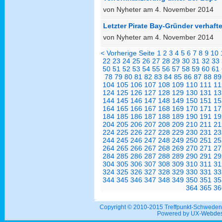
von Nyheter am 4. November 2014
Letzter Pirate Bay-Gründer verhafte
von Nyheter am 4. November 2014
< Vorherige Seite
1
2
3
4
5
6
7
8
9
10
22
23
24
25
26
27
28
29
30
31
32
33
50
51
52
53
54
55
56
57
58
59
60
61
78
79
80
81
82
83
84
85
86
87
88
89
104
105
106
107
108
109
110
111
11
124
125
126
127
128
129
130
131
13
144
145
146
147
148
149
150
151
15
164
165
166
167
168
169
170
171
17
184
185
186
187
188
189
190
191
19
204
205
206
207
208
209
210
211
21
224
225
226
227
228
229
230
231
23
244
245
246
247
248
249
250
251
25
264
265
266
267
268
269
270
271
27
284
285
286
287
288
289
290
291
29
304
305
306
307
308
309
310
311
31
324
325
326
327
328
329
330
331
33
344
345
346
347
348
349
350
351
35
364
365
36
Copyright © 2010-2015 Treffpunkt-Schwed
Powered by UX-
Webdes