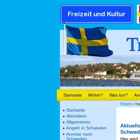
T
Startseite
Wohin?
Was tun?
An
Forum
» Na
Startseite
Aktivitäten
Allgemeines
Aktuell
Angeln in Schweden
Schwed
Anreise nach
Schweden
Hier wird