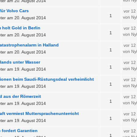
von Ny
ter am 20. August 2014
ür Volvo Cars
vor 12
1
von Ny
ter am 20. August 2014
 holt Gold in Berlin
vor 12
1
von Ny
ter am 20. August 2014
atastrophenalarm in Halland
vor 12
1
von Ny
ter am 20. August 2014
llands unter Wasser
vor 12
1
von Ny
ter am 19. August 2014
tionen beim Saudi-Rüstungsdeal verheimlicht
vor 12
1
von Ny
ter am 19. August 2014
d aus der Römerzeit
vor 12
1
von Ny
ter am 19. August 2014
aft vermiest Muttersprachenunterricht
vor 12
1
von Ny
ter am 19. August 2014
fordert Garantien
vor 12
1