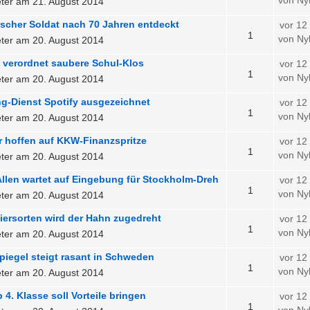
von Ny
ter am 21. August 2014
scher Soldat nach 70 Jahren entdeckt
vor 12
1
von Ny
ter am 20. August 2014
 verordnet saubere Schul-Klos
vor 12
1
von Ny
ter am 20. August 2014
g-Dienst Spotify ausgezeichnet
vor 12
1
von Ny
ter am 20. August 2014
r hoffen auf KKW-Finanzspritze
vor 12
1
von Ny
ter am 20. August 2014
llen wartet auf Eingebung für Stockholm-Dreh
vor 12
1
von Ny
ter am 20. August 2014
iersorten wird der Hahn zugedreht
vor 12
1
von Ny
ter am 20. August 2014
iegel steigt rasant in Schweden
vor 12
1
von Ny
ter am 20. August 2014
 4. Klasse soll Vorteile bringen
vor 12
1