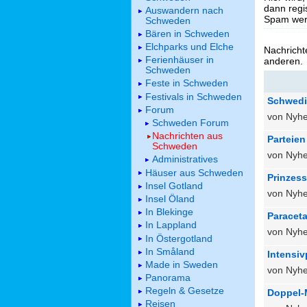
dann regis
Auswandern nach
Spam werd
Schweden
Bären in Schweden
Elchparks und Elche
Nachricht
Ferienhäuser in
anderen.
Schweden
Feste in Schweden
Festivals in Schweden
Schwedis
Forum
von Nyhe
Schweden Forum
Nachrichten aus
Parteien
Schweden
von Nyhe
Administratives
Häuser aus Schweden
Prinzess
Insel Gotland
von Nyhe
Insel Öland
In Blekinge
Paracet
In Lappland
von Nyhe
In Östergotland
In Småland
Intensiv
Made in Sweden
von Nyhe
Panorama
Regeln & Gesetze
Doppel-
Reisen