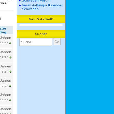
Schweden Forum
sowie
Veranstaltungs- Kalender
Schweden
d
Neu & Aktuell:
zter
trag
Suche:
 Jahren
heter
 Jahren
heter
 Jahren
heter
 Jahren
heter
 Jahren
heter
 Jahren