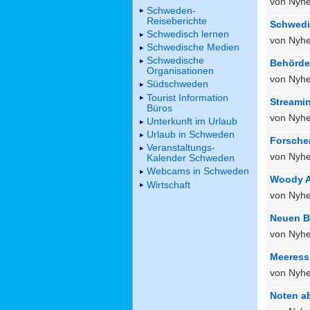
von Nyhe
Schweden-
Reiseberichte
Schwedi
Schwedisch lernen
von Nyhe
Schwedische Medien
Schwedische
Behörde
Organisationen
von Nyhe
Südschweden
Tourist Information
Streamin
Büros
von Nyhe
Unterkunft im Urlaub
Urlaub in Schweden
Forsche
Veranstaltungs-
von Nyhe
Kalender Schweden
Webcams in Schweden
Woody A
Wirtschaft
von Nyhe
Neuen B
von Nyhe
Meeressp
von Nyhe
Noten ab