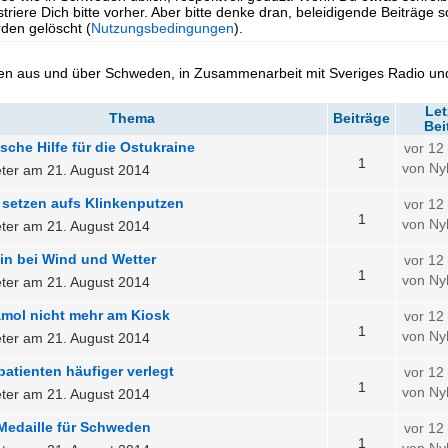
triere Dich bitte vorher. Aber bitte denke dran, beleidigende Beiträge 
en gelöscht (
Nutzungsbedingungen
).
en aus und über Schweden, in Zusammenarbeit mit Sveriges Radio un
Let
Thema
Beiträge
Bei
che Hilfe für die Ostukraine
vor 12
1
von Ny
ter am 21. August 2014
 setzen aufs Klinkenputzen
vor 12
1
von Ny
ter am 21. August 2014
in bei Wind und Wetter
vor 12
1
von Ny
ter am 21. August 2014
amol nicht mehr am Kiosk
vor 12
1
von Ny
ter am 21. August 2014
patienten häufiger verlegt
vor 12
1
von Ny
ter am 21. August 2014
Medaille für Schweden
vor 12
1