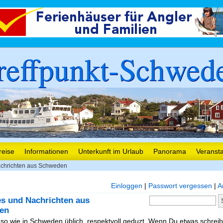
reffpunkt-Schwed
reise
Informationen
Unterkunft im Urlaub
Panorama
Veranst
chrichten aus Schweden
Einloggen
|
Passwort vergessen
|
A
es und Nachrichten aus
en
, so wie in Schweden üblich, respektvoll geduzt. Wenn Du etwas schreibe