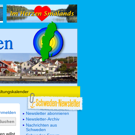
en
altungskalender
nmelden
Newsletter abonnieren
Newsletter-Archiv
Nachrichten aus
Schweden
n willst