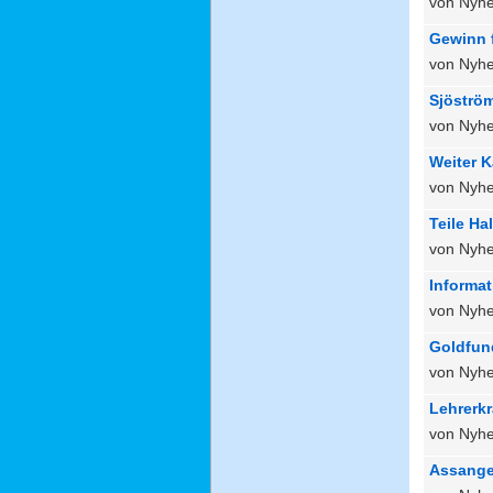
von Nyhe
Gewinn f
von Nyhe
Sjöström
von Nyhe
Weiter K
von Nyhe
Teile Ha
von Nyhe
Informa
von Nyhe
Goldfun
von Nyhe
Lehrerkr
von Nyhe
Assange 