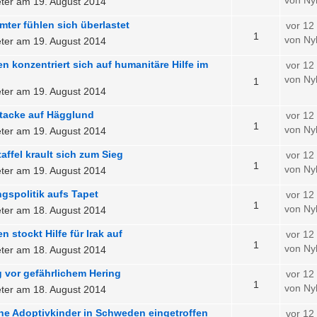
von Ny
ter am 19. August 2014
mter fühlen sich überlastet
vor 12
1
von Ny
ter am 19. August 2014
 konzentriert sich auf humanitäre Hilfe im
vor 12
von Ny
1
ter am 19. August 2014
ttacke auf Hägglund
vor 12
1
von Ny
ter am 19. August 2014
ffel krault sich zum Sieg
vor 12
1
von Ny
ter am 19. August 2014
ngspolitik aufs Tapet
vor 12
1
von Ny
ter am 18. August 2014
 stockt Hilfe für Irak auf
vor 12
1
von Ny
ter am 18. August 2014
 vor gefährlichem Hering
vor 12
1
von Ny
ter am 18. August 2014
he Adoptivkinder in Schweden eingetroffen
vor 12