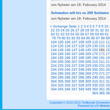
von Nyheter am 18. February 2014
Schweden will bis zu 200 Soldaten
von Nyheter am 18. February 2014
< Vorherige Seite
1
2
3
4
5
6
7
8
9
10
22
23
24
25
26
27
28
29
30
31
32
33
50
51
52
53
54
55
56
57
58
59
60
61
78
79
80
81
82
83
84
85
86
87
88
89
104
105
106
107
108
109
110
111
11
124
125
126
127
128
129
130
131
13
144
145
146
147
148
149
150
151
15
164
165
166
167
168
169
170
171
17
184
185
186
187
188
189
190
191
19
204
205
206
207
208
209
210
211
21
224
225
226
227
228
229
230
231
23
244
245
246
247
248
249
250
251
25
264
265
266
267
268
269
270
271
27
284
285
286
287
288
289
290
291
29
304
305
306
307
308
309
310
311
31
324
325
326
327
328
329
330
331
33
344
345
346
347
348
349
350
351
35
364
365
36
Copyright © 2010-2015 Treffpunkt-Schwed
Powered by UX-
Webdes