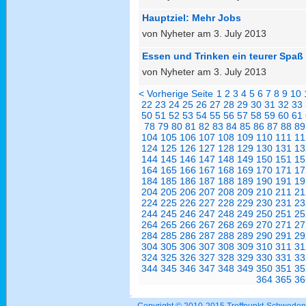
Hauptziel: Mehr Jobs
von Nyheter am 3. July 2013
Essen und Trinken ein teurer Spa
von Nyheter am 3. July 2013
< Vorherige Seite
1
2
3
4
5
6
7
8
9
10
22
23
24
25
26
27
28
29
30
31
32
33
50
51
52
53
54
55
56
57
58
59
60
61
78
79
80
81
82
83
84
85
86
87
88
89
104
105
106
107
108
109
110
111
11
124
125
126
127
128
129
130
131
13
144
145
146
147
148
149
150
151
15
164
165
166
167
168
169
170
171
17
184
185
186
187
188
189
190
191
19
204
205
206
207
208
209
210
211
21
224
225
226
227
228
229
230
231
23
244
245
246
247
248
249
250
251
25
264
265
266
267
268
269
270
271
27
284
285
286
287
288
289
290
291
29
304
305
306
307
308
309
310
311
31
324
325
326
327
328
329
330
331
33
344
345
346
347
348
349
350
351
35
364
365
36
Copyright © 2010-2015 Treffpunkt-Schwed