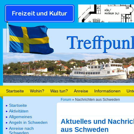
Treffpun
Startseite
Wohin?
Was tun?
Anreise
Informationen
Unt
Forum
» Nachrichten aus Schweden
Startseite
Aktivitäten
Allgemeines
Aktuelles und Nachric
Angeln in Schweden
aus Schweden
Anreise nach
Schweden