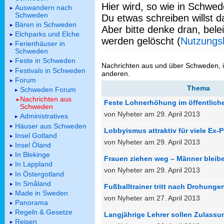
Hier wird, so wie in Schwed
Auswandern nach
Schweden
Du etwas schreiben willst da
Bären in Schweden
Aber bitte denke dran, bel
Elchparks und Elche
werden gelöscht (
Nutzungs
Ferienhäuser in
Schweden
Feste in Schweden
Nachrichten aus und über Schweden, 
Festivals in Schweden
anderen.
Forum
Thema
Schweden Forum
Nachrichten aus
Feste Lohnerhöhung im öffentlich
Schweden
von Nyheter am 29. April 2013
Administratives
Häuser aus Schweden
Lobbyismus attraktiv für viele Ex-Po
Insel Gotland
von Nyheter am 29. April 2013
Insel Öland
In Blekinge
Frauen ziehen weg – Männer bleib
In Lappland
von Nyheter am 29. April 2013
In Östergotland
In Småland
Fußballtrainer tritt nach Drohunge
Made in Sweden
von Nyheter am 27. April 2013
Panorama
Regeln & Gesetze
Langjährige Lehrer sollen Zulassu
Reisen