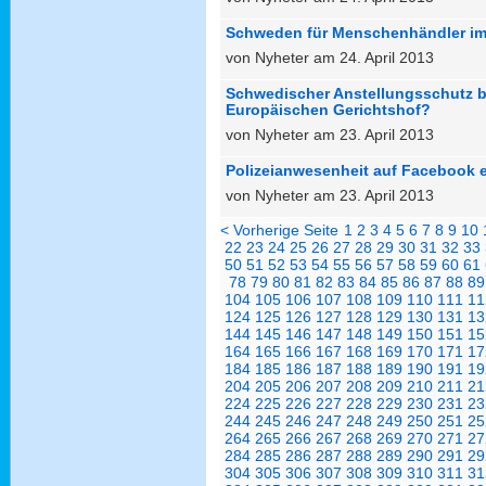
Schweden für Menschenhändler imm
von Nyheter am 24. April 2013
Schwedischer Anstellungsschutz b
Europäischen Gerichtshof?
von Nyheter am 23. April 2013
Polizeianwesenheit auf Facebook 
von Nyheter am 23. April 2013
< Vorherige Seite
1
2
3
4
5
6
7
8
9
10
22
23
24
25
26
27
28
29
30
31
32
33
50
51
52
53
54
55
56
57
58
59
60
61
78
79
80
81
82
83
84
85
86
87
88
89
104
105
106
107
108
109
110
111
11
124
125
126
127
128
129
130
131
13
144
145
146
147
148
149
150
151
15
164
165
166
167
168
169
170
171
17
184
185
186
187
188
189
190
191
19
204
205
206
207
208
209
210
211
21
224
225
226
227
228
229
230
231
23
244
245
246
247
248
249
250
251
25
264
265
266
267
268
269
270
271
27
284
285
286
287
288
289
290
291
29
304
305
306
307
308
309
310
311
31