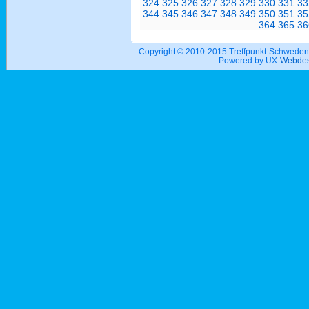
324
325
326
327
328
329
330
331
33
344
345
346
347
348
349
350
351
35
364
365
36
Copyright © 2010-2015 Treffpunkt-Schwed
Powered by UX-
Webdes