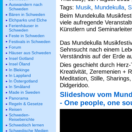
Auswandern nach
Tags:
Musik
,
Mundekulla
,
S
Schweden
Bären in Schweden
Beim Mundekulla Musikfesti
Elchparks und Elche
viele aufregende Veranstal
Ferienhäuser in
Künstlern und Seminarleiter
Schweden
Feste in Schweden
Festivals in Schweden
Das Mundekulla Musikfesti
Forum
Sehnsucht nach einem Lebe
Häuser aus Schweden
Verständnis auf der Erde a
Insel Gotland
Dies geschieht durch Herz
Insel Öland
In Blekinge
Kreativität, Zeremenien + R
In Lappland
Meditation, Stille, Sharing
In Östergotland
Didgeridoo.
In Småland
Made in Sweden
Slideshow vom Munde
Panorama
- One people, one so
Regeln & Gesetze
Reisen
Schweden-
Reiseberichte
Schwedisch lernen
Schwedische Medien