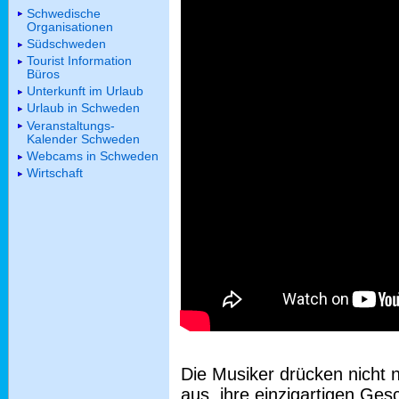
Schwedische
Organisationen
Südschweden
Tourist Information
Büros
Unterkunft im Urlaub
Urlaub in Schweden
Veranstaltungs-
Kalender Schweden
Webcams in Schweden
Wirtschaft
Die Musiker drücken nicht n
aus, ihre einzigartigen Ges