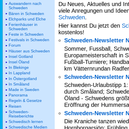
Du Neues, Aktuelles und I
Auswandern nach
Schweden
viele Anregungen und Idee
Bären in Schweden
Schweden
.
Elchparks und Elche
Ferienhäuser in
Hier kannst Du jetzt den
Sc
Schweden
kostenlos!
Feste in Schweden
Schweden-Newsletter N
Festivals in Schweden
Forum
Sommer, Fussball, Schwe
Häuser aus Schweden
Europameisterschaft in S
Insel Gotland
Fußball-Turniere; Handbal
Insel Öland
In Blekinge
km Vätternrundan Radfer
In Lappland
Schweden-Newsletter N
In Östergotland
In Småland
Schweden-Urlaubstipp 1:
Made in Sweden
durch Småland; Schweden
Panorama
Öland - Schwedens größt
Regeln & Gesetze
Eröffnung der Hummersa
Reisen
Schweden-
Schweden-Newsletter N
Reiseberichte
Die Kraniche tanzen wied
Schwedisch lernen
Schwedische Medien
Hornborgarsjön; Frühling 