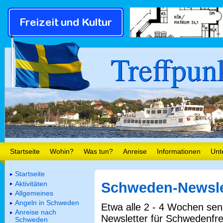
Treffpun
Startseite
Wohin?
Was tun?
Anreise
Informationen
Unt
Startseite
Aktivitäten
Schweden-Newslet
Allgemeines
Angeln in Schweden
Etwa alle 2 - 4 Wochen sen
Anreise nach
Newsletter für Schwedenfre
Schweden